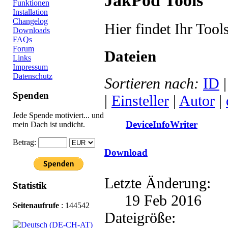
JakPod Tools
Funktionen
Installation
Changelog
Hier findet Ihr Too
Downloads
FAQs
Forum
Dateien
Links
Impressum
Datenschutz
Sortieren nach:
ID
Spenden
|
Einsteller
|
Autor
|
Jede Spende motiviert... und
DeviceInfoWriter
mein Dach ist undicht.
Betrag:
Download
Letzte Änderung:
Statistik
19 Feb 2016
Seitenaufrufe
: 144542
Dateigröße: